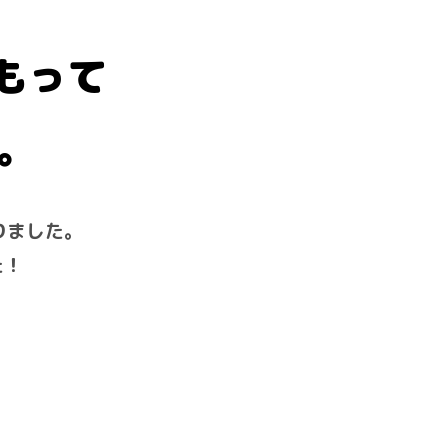
もって
。
りました。
た！